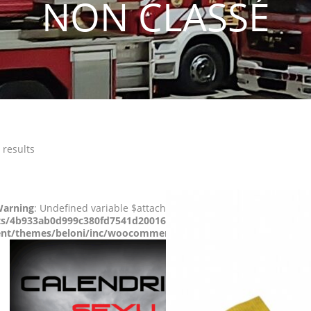
NON CLASSÉ
 results
arning
: Undefined variable $attachment_image in
ts/4b933ab0d999c380fd7541d200162235/sites/apsisge.ch/wp-
ent/themes/beloni/inc/woocommerce.php
on line
354