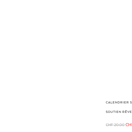
CALENDRIER S
SOUTIEN RÊVE
Le
CH
CHF
20.00
prix